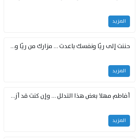
المزید
حننت إلى ريّا ونفسك باعدت … مزارك من ريّا وشعباكما معا
المزید
أفاطم مهلا بعض هذا التدلل … وإن كنت قد أزمعت صرمي فأجملي
المزید