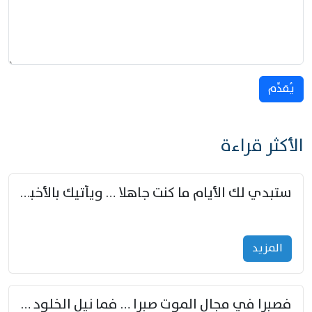
يُقدِّم
الأكثر قراءة
ستبدي لك الأيام ما كنت جاهلا … ويأتيك بالأخبار من لم تزوّد
المزید
فصبرا في مجال الموت صبرا … فما نيل الخلود بمستطاع