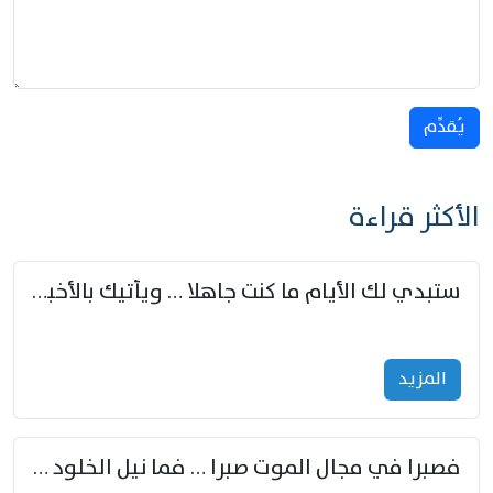
يُقدِّم
الأكثر قراءة
ستبدي لك الأيام ما كنت جاهلا … ويأتيك بالأخبار من لم تزوّد
المزید
فصبرا في مجال الموت صبرا … فما نيل الخلود بمستطاع