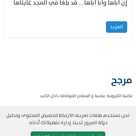
إنّ أباها وأبا أباها … قد بلغا في المجد غايتاها
المزید
مرجح
مكتبة الكترونية علمية و المصادر الموثةقة داخل الكتب
نحن نستخدم ملفات تعريف الارتباط لتخصيص المحتوى وتحليل
حركة المرور لدينا. إدارة تفضيلاتك أدناه.
©
حقوق الطبع والنشر مرجح جميع الحقوق محفوظة
سياسة و الخصوصية