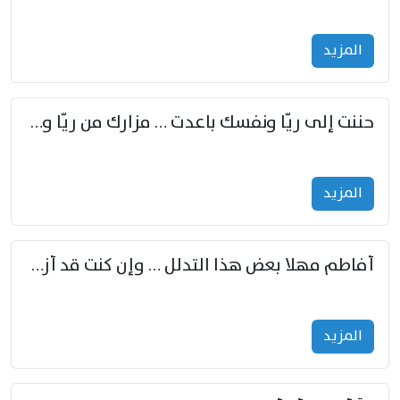
المزید
حننت إلى ريّا ونفسك باعدت … مزارك من ريّا وشعباكما معا
المزید
أفاطم مهلا بعض هذا التدلل … وإن كنت قد أزمعت صرمي فأجملي
المزید