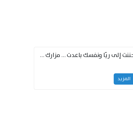
حننت إلى ريّا ونفسك باعدت … مزارك من ريّا وشعباكما معا
المزید