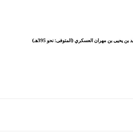
ن يحيى بن مهران العسكري (المتوفى: نحو 395هـ)