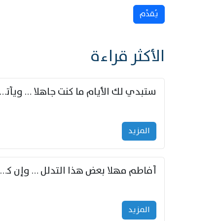
يُقدِّم
الأكثر قراءة
ستبدي لك الأيام ما كنت جاهلا … ويأتيك بالأخبار من لم ت
المزید
أفاطم مهلا بعض هذا التدلل … وإن كنت قد أزمعت صرمي فأجملي
المزید