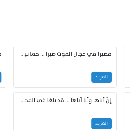
زوّد
فصبرا في مجال الموت صبرا … فما نيل الخلود بمستطاع
المزید
إنّ أباها وأبا أباها … قد بلغا في المجد غايتاها
المزید