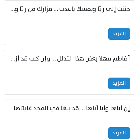
حننت إلى ريّا ونفسك باعدت … مزارك من ريّا وشعباكما معا
المزید
أفاطم مهلا بعض هذا التدلل … وإن كنت قد أزمعت صرمي فأجملي
المزید
إنّ أباها وأبا أباها … قد بلغا في المجد غايتاها
المزید