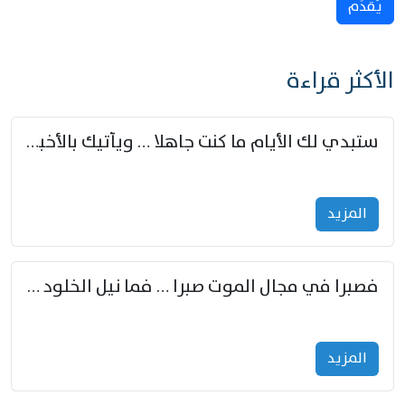
يُقدِّم
الأكثر قراءة
ستبدي لك الأيام ما كنت جاهلا … ويأتيك بالأخبار من لم تزوّد
المزید
فصبرا في مجال الموت صبرا … فما نيل الخلود بمستطاع
المزید