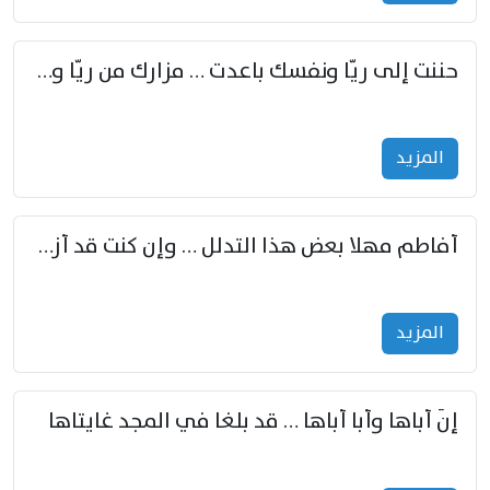
حننت إلى ريّا ونفسك باعدت … مزارك من ريّا وشعباكما معا
المزید
أفاطم مهلا بعض هذا التدلل … وإن كنت قد أزمعت صرمي فأجملي
المزید
إنّ أباها وأبا أباها … قد بلغا في المجد غايتاها