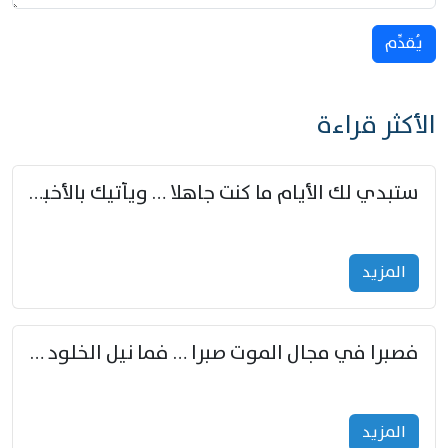
يُقدِّم
الأكثر قراءة
ستبدي لك الأيام ما كنت جاهلا … ويأتيك بالأخبار من لم تزوّد
المزید
فصبرا في مجال الموت صبرا … فما نيل الخلود بمستطاع
المزید