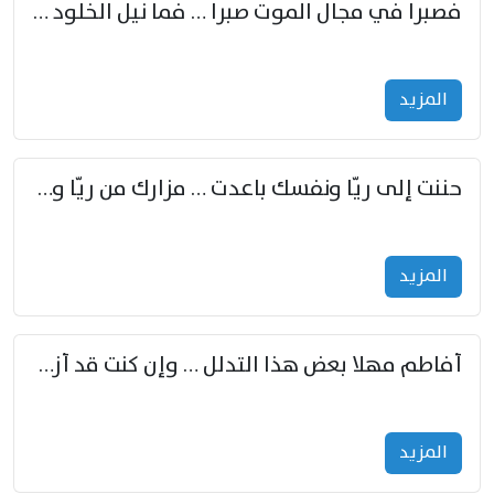
فصبرا في مجال الموت صبرا … فما نيل الخلود بمستطاع
المزید
حننت إلى ريّا ونفسك باعدت … مزارك من ريّا وشعباكما معا
المزید
أفاطم مهلا بعض هذا التدلل … وإن كنت قد أزمعت صرمي فأجملي
المزید