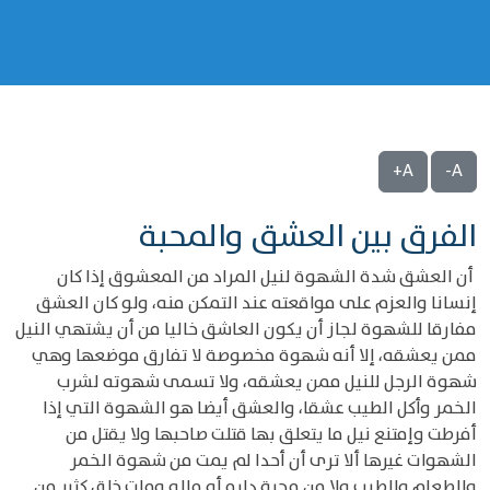
A+
A-
الفرق بين العشق والمحبة
أن العشق شدة الشهوة لنيل المراد من المعشوق إذا كان
إنسانا والعزم على مواقعته عند التمكن منه، ولو كان العشق
مفارقا للشهوة لجاز أن يكون العاشق خاليا من أن يشتهي النيل
ممن يعشقه، إلا أنه شهوة مخصوصة لا تفارق موضعها وهي
شهوة الرجل للنيل ممن يعشقه، ولا تسمى شهوته لشرب
الخمر وأكل الطيب عشقا، والعشق أيضا هو الشهوة التي إذا
أفرطت وإمتنع نيل ما يتعلق بها قتلت صاحبها ولا يقتل من
الشهوات غيرها ألا ترى أن أحدا لم يمت من شهوة الخمر
والطعام والطيب ولا من محبة داره أو ماله ومات خلق كثير من