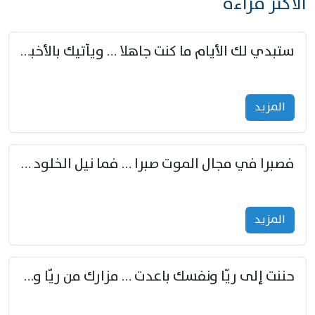
الأكثر قراءة
ستبدي لك الأيام ما كنت جاهلا … ويأتيك بالأخبار من لم تزوّد
المزید
فصبرا في مجال الموت صبرا … فما نيل الخلود بمستطاع
المزید
حننت إلى ريّا ونفسك باعدت … مزارك من ريّا وشعباكما معا