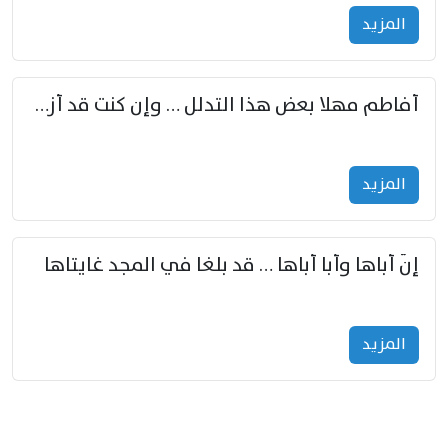
المزید
أفاطم مهلا بعض هذا التدلل … وإن كنت قد أزمعت صرمي فأجملي
المزید
إنّ أباها وأبا أباها … قد بلغا في المجد غايتاها
المزید