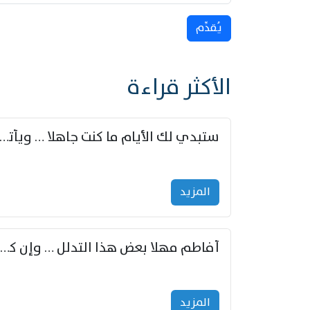
يُقدِّم
الأكثر قراءة
ستبدي لك الأيام ما كنت جاهلا … ويأتيك بالأخبار من لم ت
المزید
أفاطم مهلا بعض هذا التدلل … وإن كنت قد أزمعت صرمي فأجملي
المزید