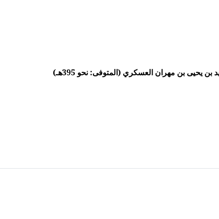
ن يحيى بن مهران العسكري (المتوفى: نحو 395هـ)