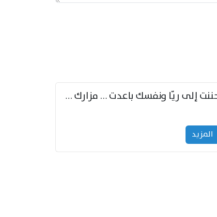
حننت إلى ريّا ونفسك باعدت … مزارك من ريّا وشعباكما معا
المزید