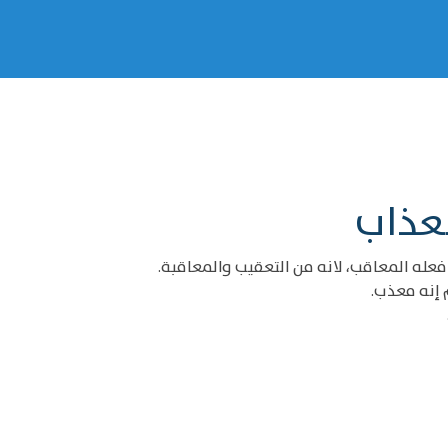
لعذاب
عله المعاقب، لانه من التعقيب والمعاقبة.
 إنه معذب.