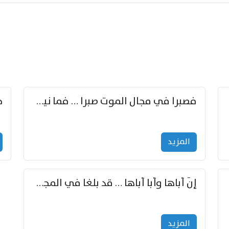
زوّد
فصبرا في مجال الموت صبرا … فما نيل الخلود بمستطاع
المزید
إنّ أباها وأبا أباها … قد بلغا في المجد غايتاها
المزید