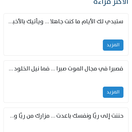
الأكثر قراءة
ستبدي لك الأيام ما كنت جاهلا … ويأتيك بالأخبار من لم تزوّد
المزید
فصبرا في مجال الموت صبرا … فما نيل الخلود بمستطاع
المزید
حننت إلى ريّا ونفسك باعدت … مزارك من ريّا وشعباكما معا