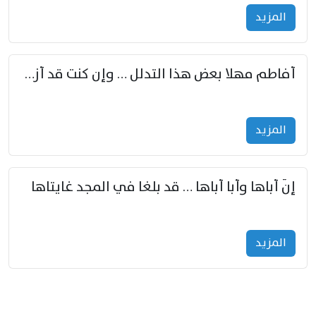
المزید
أفاطم مهلا بعض هذا التدلل … وإن كنت قد أزمعت صرمي فأجملي
المزید
إنّ أباها وأبا أباها … قد بلغا في المجد غايتاها
المزید