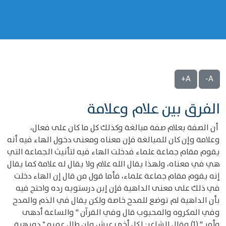
A+
A-
الفرق بين علام وعلامة
أن الصفة بعلام صفة مبالغة وكذلك كل ما كان على فعال،
وعلامة وإن كان للمبالغة فإن معناه ومعنى دخول الهاء فيه أنه
يقوم مقام جماعة علماء فدخلت الهاء فيه لتأنيث الجماعة التي
هي في معناه، ولهذا يقال الله علام ولا يقال له علامة كما يقال
إنه يقوم مقام جماعة علماء، فأما قول من قال إن الهاء دخلت
في ذلك على معنى الداهية فإن إبن درستويه رده واحتج فيه
بأن الداهية لم توضع للمدح خاصة ولكن يقال في الذم والمدح
وفي المكروه والمحبوب قال وفي القرآن " والساعة أدهى
وأمر " (1) وقال الشاعر: لكل أخي عيش وإن طال عمره * دويهية