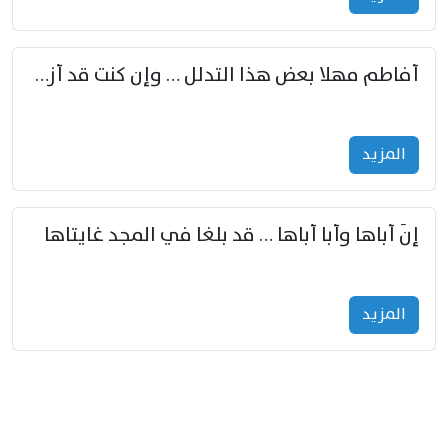
أفاطم مهلا بعض هذا التدلل … وإن كنت قد أزمعت صرمي فأجملي
المزید
إنّ أباها وأبا أباها … قد بلغا في المجد غايتاها
المزید