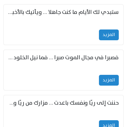
ستبدي لك الأيام ما كنت جاهلا … ويأتيك بالأخبار من لم تزوّد
المزید
فصبرا في مجال الموت صبرا … فما نيل الخلود بمستطاع
المزید
حننت إلى ريّا ونفسك باعدت … مزارك من ريّا وشعباكما معا
المزید