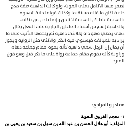
تصفر منها الأنامل يعني الموت، ولو كانت الداهية صفة مدح
خاصة لكان ما قاله مستقيما وكذلك قوله لحانة شبهوه
بالبهيمة غلط لان البهيمة لا تلحن وإنما يلحن من يتكلم،
والداهية إسم من أسماء الفاعلين الجارية على الفعل يقال
دهى يدهي فهو داه وللانثى داهية ثم يلحقها التأنيث على ما
يراد به للمبالغة فيستوي فيه الذكر والانثى مثل الرواية ويجوز
أن يقال إن الرجل سمي داهية كأنه يقوم مقام جماعة دهاة،
وراوية كأنه يقوم مقام جماعة رواة على ما ذكر قبل وهو قول
المبرد.
مصادر و المراجع :
معجم الفروق اللغوية
١-
المؤلف: أبو هلال الحسن بن عبد الله بن سهل بن سعيد بن يحيى بن