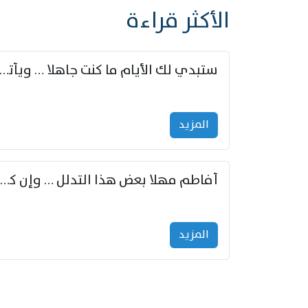
الأكثر قراءة
ستبدي لك الأيام ما كنت جاهلا … ويأتيك بالأخبار من لم ت
المزید
أفاطم مهلا بعض هذا التدلل … وإن كنت قد أزمعت صرمي فأجملي
المزید