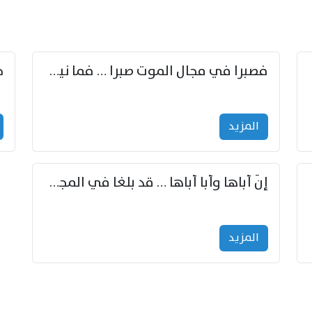
زوّد
فصبرا في مجال الموت صبرا … فما نيل الخلود بمستطاع
المزید
إنّ أباها وأبا أباها … قد بلغا في المجد غايتاها
المزید