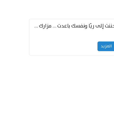
حننت إلى ريّا ونفسك باعدت … مزارك من ريّا وشعباكما معا
المزید