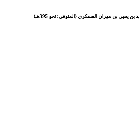
ن يحيى بن مهران العسكري (المتوفى: نحو 395هـ)