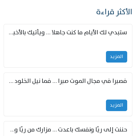
الأكثر قراءة
ستبدي لك الأيام ما كنت جاهلا … ويأتيك بالأخبار من لم تزوّد
المزید
فصبرا في مجال الموت صبرا … فما نيل الخلود بمستطاع
المزید
حننت إلى ريّا ونفسك باعدت … مزارك من ريّا وشعباكما معا