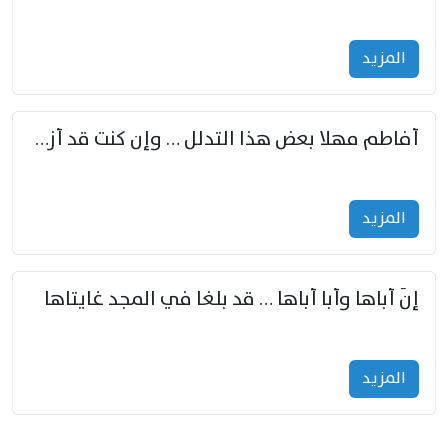
المزید
أفاطم مهلا بعض هذا التدلل … وإن كنت قد أزمعت صرمي فأجملي
المزید
إنّ أباها وأبا أباها … قد بلغا في المجد غايتاها
المزید