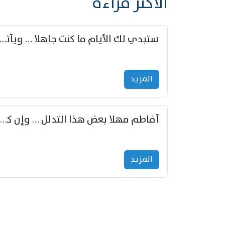
الأكثر قراءة
ستبدي لك الأيام ما كنت جاهلا … ويأتيك بالأخبار من لم ت
المزید
أفاطم مهلا بعض هذا التدلل … وإن كنت قد أزمعت صرمي فأجملي
المزید