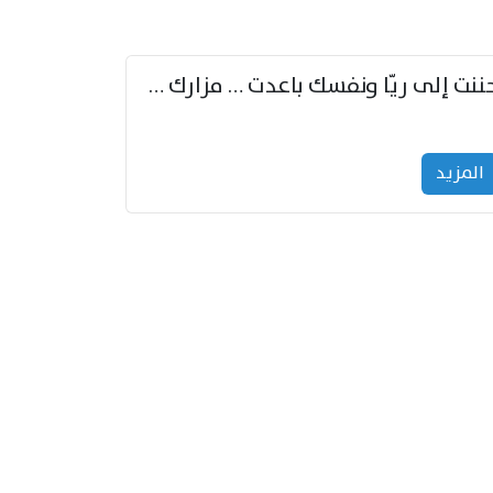
حننت إلى ريّا ونفسك باعدت … مزارك من ريّا وشعباكما معا
المزید