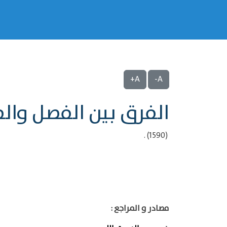
A+
A-
الفرق بين الفصل وال
(1590) .
مصادر و المراجع :