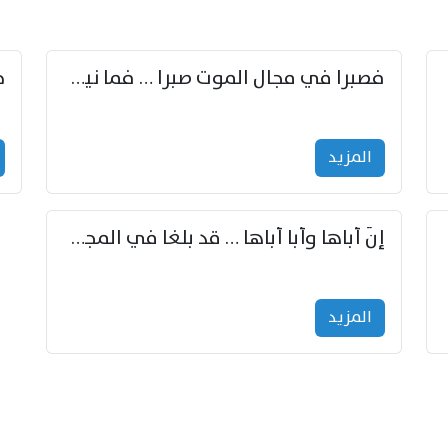
زوّد
فصبرا في مجال الموت صبرا … فما نيل الخلود بمستطاع
المزید
إنّ أباها وأبا أباها … قد بلغا في المجد غايتاها
المزید