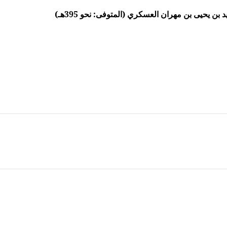
ن يحيى بن مهران العسكري (المتوفى: نحو 395هـ)