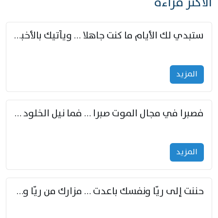
الأكثر قراءة
ستبدي لك الأيام ما كنت جاهلا … ويأتيك بالأخبار من لم تزوّد
المزید
فصبرا في مجال الموت صبرا … فما نيل الخلود بمستطاع
المزید
حننت إلى ريّا ونفسك باعدت … مزارك من ريّا وشعباكما معا