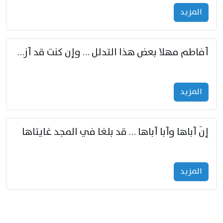
المزید
أفاطم مهلا بعض هذا التدلل … وإن كنت قد أزمعت صرمي فأجملي
المزید
إنّ أباها وأبا أباها … قد بلغا في المجد غايتاها
المزید