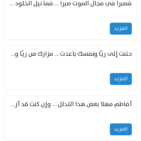
فصبرا في مجال الموت صبرا … فما نيل الخلود بمستطاع
المزید
حننت إلى ريّا ونفسك باعدت … مزارك من ريّا وشعباكما معا
المزید
أفاطم مهلا بعض هذا التدلل … وإن كنت قد أزمعت صرمي فأجملي
المزید