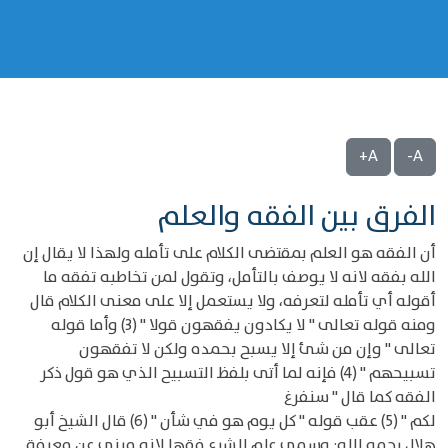
A+
A-
الفرق بين الفقه والعلم
أن الفقه هو العلم بمقتضى الكلام على تأمله ولهذا لا يقال إن
الله بفقه لانه لا يوصف بالتأمل، وتقول لمن تخاطبه تفقه ما
أقوله أي تأمله لتعرفه، ولا يستعمل إلا على معنى الكلام قال
ومنه قوله تعالى " لا يكادون يفقهون قولا " (3) وأما قوله
تعالى " وإن من شئ إلا يسبح بحمده ولكن لا تفقهون
تسبيحهم " (4) فإنه لما أتى بلفظ التسبيح الذي هو قول ذكر
الفقه كما قال " سنفرغ
لكم " (5) عقب قوله " كل يوم هو في شأن " (6) قال الشيخ أبو
هلال رحمه الله: وسمي علم الشرع فقها لانه مبني عن معرفة