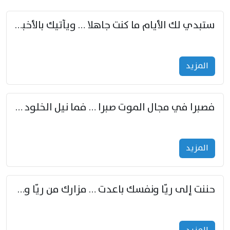
ستبدي لك الأيام ما كنت جاهلا … ويأتيك بالأخبار من لم تزوّد
المزید
فصبرا في مجال الموت صبرا … فما نيل الخلود بمستطاع
المزید
حننت إلى ريّا ونفسك باعدت … مزارك من ريّا وشعباكما معا