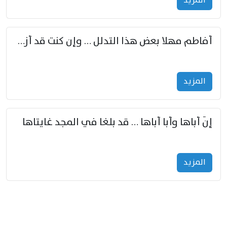
المزید
أفاطم مهلا بعض هذا التدلل … وإن كنت قد أزمعت صرمي فأجملي
المزید
إنّ أباها وأبا أباها … قد بلغا في المجد غايتاها
المزید