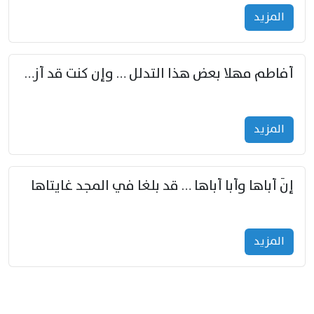
المزید
أفاطم مهلا بعض هذا التدلل … وإن كنت قد أزمعت صرمي فأجملي
المزید
إنّ أباها وأبا أباها … قد بلغا في المجد غايتاها
المزید