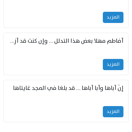
المزید
أفاطم مهلا بعض هذا التدلل … وإن كنت قد أزمعت صرمي فأجملي
المزید
إنّ أباها وأبا أباها … قد بلغا في المجد غايتاها
المزید