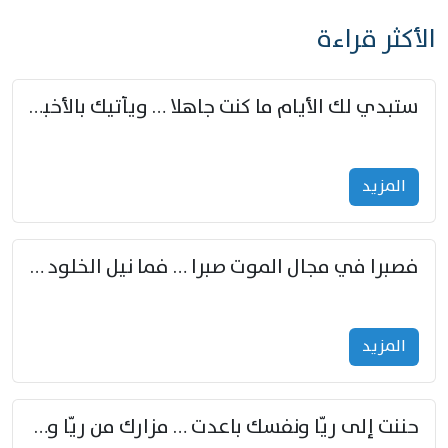
الأكثر قراءة
ستبدي لك الأيام ما كنت جاهلا … ويأتيك بالأخبار من لم تزوّد
المزید
فصبرا في مجال الموت صبرا … فما نيل الخلود بمستطاع
المزید
حننت إلى ريّا ونفسك باعدت … مزارك من ريّا وشعباكما معا