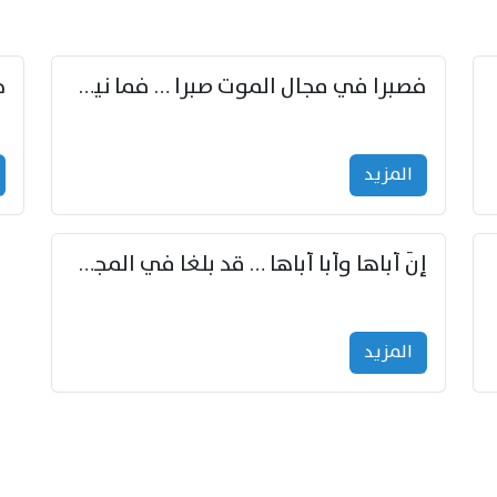
زوّد
فصبرا في مجال الموت صبرا … فما نيل الخلود بمستطاع
المزید
إنّ أباها وأبا أباها … قد بلغا في المجد غايتاها
المزید