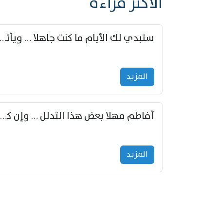
الأكثر قراءة
ستبدي لك الأيام ما كنت جاهلا … ويأتيك بالأخبار من لم ت
المزید
أفاطم مهلا بعض هذا التدلل … وإن كنت قد أزمعت صرمي فأجملي
المزید