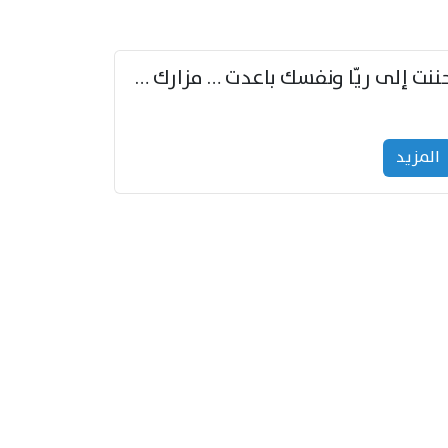
حننت إلى ريّا ونفسك باعدت … مزارك من ريّا وشعباكما معا
المزید