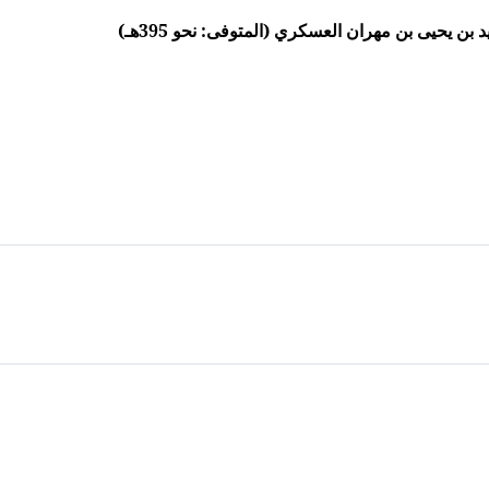
ن يحيى بن مهران العسكري (المتوفى: نحو 395هـ)