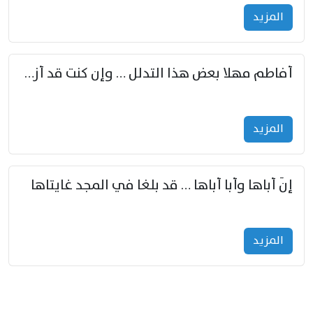
المزید
أفاطم مهلا بعض هذا التدلل … وإن كنت قد أزمعت صرمي فأجملي
المزید
إنّ أباها وأبا أباها … قد بلغا في المجد غايتاها
المزید