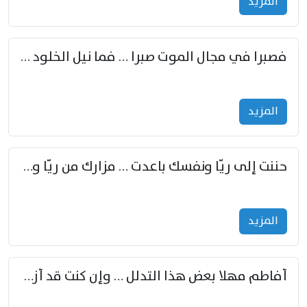
المزید
فصبرا في مجال الموت صبرا … فما نيل الخلود بمستطاع
المزید
حننت إلى ريّا ونفسك باعدت … مزارك من ريّا وشعباكما معا
المزید
أفاطم مهلا بعض هذا التدلل … وإن كنت قد أزمعت صرمي فأجملي