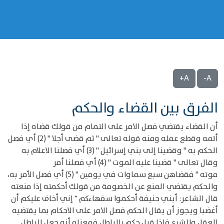
A+
A-
الفرق بين القضاء والحكم
أن القضاء يقتضي فصل الامر على التمام من قولك قضاه إذا
أتمه وقطع عمله ومنه قوله تعالى " ثم قضى أجلا " (2) أي فصل
الحكم به " وقضينا إلى بني إسرائيل " (3) أي فصلنا الاعلام به
وقال تعالى " قضينا عليه الموت " (4) أي فصلنا أمر
موته " فقضاهن سبع سماوات في يومين " (5) أي فصل الأمر به،
والحكم يقتضي المنع عن الخصومة من قولك أحكمته إذا منعته
قال الشاعر: أبني حنيفة أحكموا سفهاءكم * إني أخاف عليكم أن
أغضبا ويجوز أن يقال الحكم فصل الامر على الاحكام بما يقتضيه
العقل والشرع فإذا قيل حكم بالباطل فمعناه أنه جعل الباطل