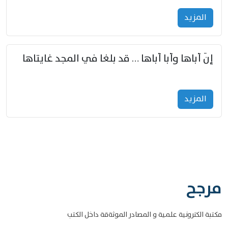
المزید
إنّ أباها وأبا أباها … قد بلغا في المجد غايتاها
المزید
مرجح
مكتبة الكترونية علمية و المصادر الموثةقة داخل الكتب