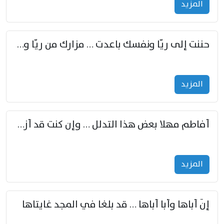
المزید
حننت إلى ريّا ونفسك باعدت … مزارك من ريّا وشعباكما معا
المزید
أفاطم مهلا بعض هذا التدلل … وإن كنت قد أزمعت صرمي فأجملي
المزید
إنّ أباها وأبا أباها … قد بلغا في المجد غايتاها