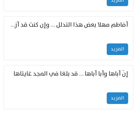
المزید
أفاطم مهلا بعض هذا التدلل … وإن كنت قد أزمعت صرمي فأجملي
المزید
إنّ أباها وأبا أباها … قد بلغا في المجد غايتاها
المزید