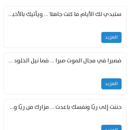
ستبدي لك الأيام ما كنت جاهلا … ويأتيك بالأخبار من لم تزوّد
المزید
فصبرا في مجال الموت صبرا … فما نيل الخلود بمستطاع
المزید
حننت إلى ريّا ونفسك باعدت … مزارك من ريّا وشعباكما معا