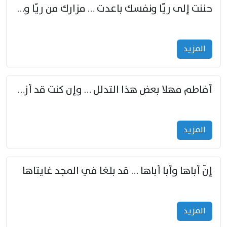
حننت إلى ريّا ونفسك باعدت … مزارك من ريّا وشعباكما معا
المزید
أفاطم مهلا بعض هذا التدلل … وإن كنت قد أزمعت صرمي فأجملي
المزید
إنّ أباها وأبا أباها … قد بلغا في المجد غايتاها
المزید