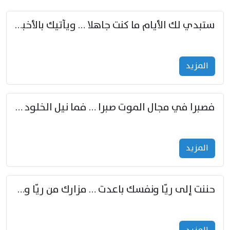
ستبدي لك الأيام ما كنت جاهلا … ويأتيك بالأخبار من لم تزوّد
المزید
فصبرا في مجال الموت صبرا … فما نيل الخلود بمستطاع
المزید
حننت إلى ريّا ونفسك باعدت … مزارك من ريّا وشعباكما معا