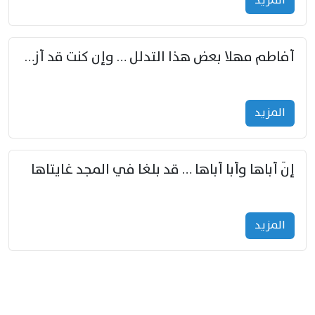
المزید
أفاطم مهلا بعض هذا التدلل … وإن كنت قد أزمعت صرمي فأجملي
المزید
إنّ أباها وأبا أباها … قد بلغا في المجد غايتاها
المزید