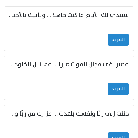
ستبدي لك الأيام ما كنت جاهلا … ويأتيك بالأخبار من لم تزوّد
المزید
فصبرا في مجال الموت صبرا … فما نيل الخلود بمستطاع
المزید
حننت إلى ريّا ونفسك باعدت … مزارك من ريّا وشعباكما معا