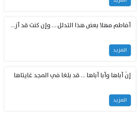
المزید
أفاطم مهلا بعض هذا التدلل … وإن كنت قد أزمعت صرمي فأجملي
المزید
إنّ أباها وأبا أباها … قد بلغا في المجد غايتاها
المزید