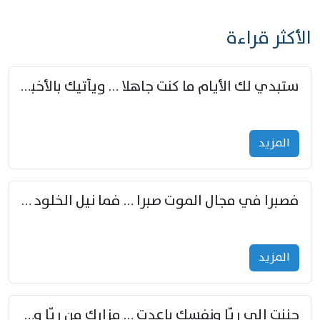
الأكثر قراءة
ستبدي لك الأيام ما كنت جاهلا … ويأتيك بالأخبار من لم تزوّد
المزید
فصبرا في مجال الموت صبرا … فما نيل الخلود بمستطاع
المزید
حننت إلى ريّا ونفسك باعدت … مزارك من ريّا وشعباكما معا