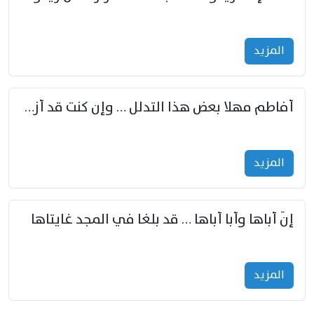
المزید
أفاطم مهلا بعض هذا التدلل … وإن كنت قد أزمعت صرمي فأجملي
المزید
إنّ أباها وأبا أباها … قد بلغا في المجد غايتاها
المزید