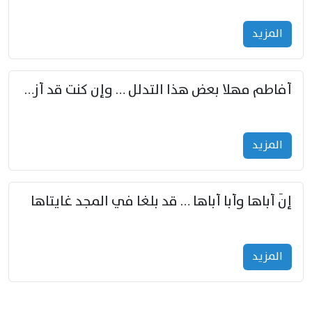
المزید
أفاطم مهلا بعض هذا التدلل … وإن كنت قد أزمعت صرمي فأجملي
المزید
إنّ أباها وأبا أباها … قد بلغا في المجد غايتاها
المزید