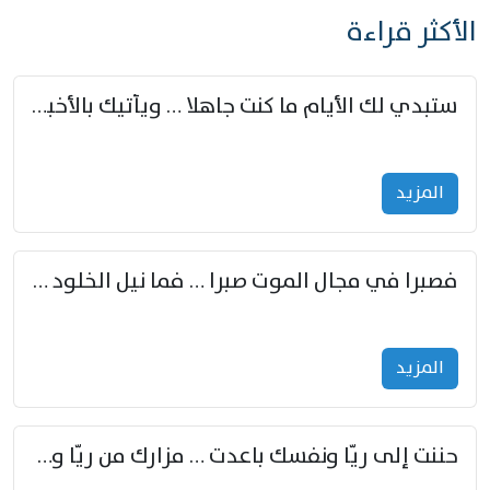
الأكثر قراءة
ستبدي لك الأيام ما كنت جاهلا … ويأتيك بالأخبار من لم تزوّد
المزید
فصبرا في مجال الموت صبرا … فما نيل الخلود بمستطاع
المزید
حننت إلى ريّا ونفسك باعدت … مزارك من ريّا وشعباكما معا