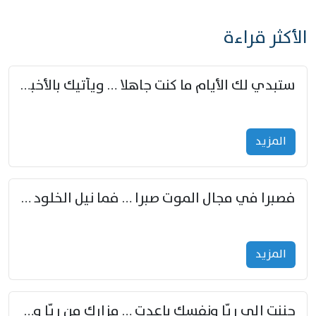
الأكثر قراءة
ستبدي لك الأيام ما كنت جاهلا … ويأتيك بالأخبار من لم تزوّد
المزید
فصبرا في مجال الموت صبرا … فما نيل الخلود بمستطاع
المزید
حننت إلى ريّا ونفسك باعدت … مزارك من ريّا وشعباكما معا