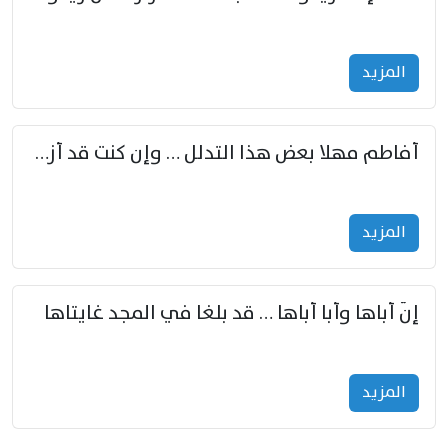
المزید
أفاطم مهلا بعض هذا التدلل … وإن كنت قد أزمعت صرمي فأجملي
المزید
إنّ أباها وأبا أباها … قد بلغا في المجد غايتاها
المزید