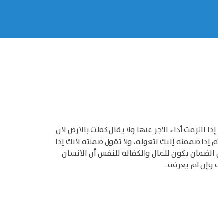
نك تقول كفلت زيدا وتريد إذا التزمت (1) تسليمه، وضمنت الارض إذا التزمت أداء الاجر عنها ولا يقال كفلت بالارض لان
إذا ضممته إليك لتعوله، ولا تقول ضمنته لانك إذا
ريا " (2) ولم يقل ضمنها، ومن الدليل على أن الضمان يكون للمال والكفالة للنفس أن الانسان
 وإن لم يعرفه.