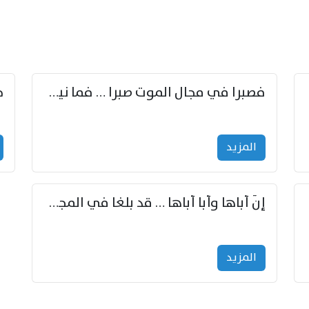
زوّد
فصبرا في مجال الموت صبرا … فما نيل الخلود بمستطاع
المزید
إنّ أباها وأبا أباها … قد بلغا في المجد غايتاها
المزید