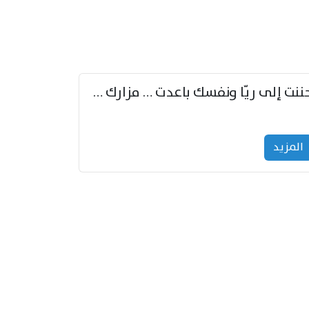
حننت إلى ريّا ونفسك باعدت … مزارك من ريّا وشعباكما معا
المزید