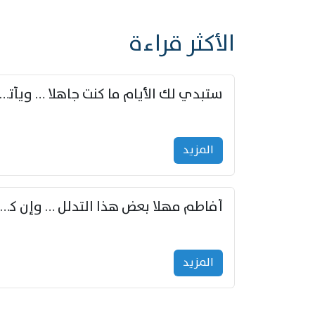
الأكثر قراءة
ستبدي لك الأيام ما كنت جاهلا … ويأتيك بالأخبار من لم ت
المزید
أفاطم مهلا بعض هذا التدلل … وإن كنت قد أزمعت صرمي فأجملي
المزید