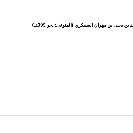
ن يحيى بن مهران العسكري (المتوفى: نحو 395هـ)