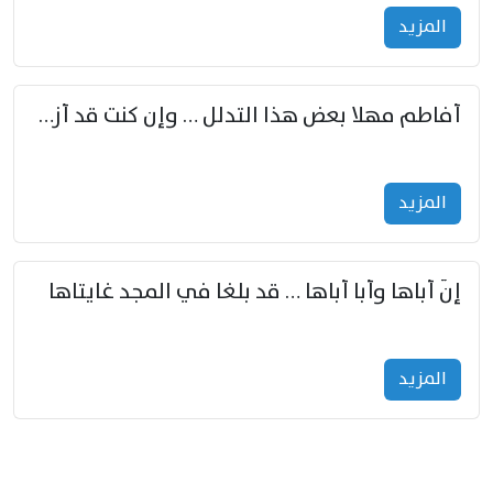
المزید
أفاطم مهلا بعض هذا التدلل … وإن كنت قد أزمعت صرمي فأجملي
المزید
إنّ أباها وأبا أباها … قد بلغا في المجد غايتاها
المزید