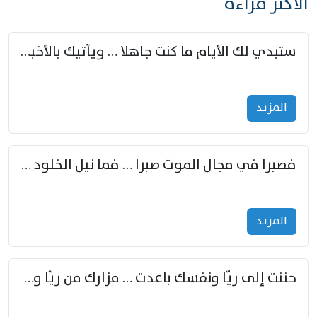
الأكثر قراءة
ستبدي لك الأيام ما كنت جاهلا … ويأتيك بالأخبار من لم تزوّد
المزید
فصبرا في مجال الموت صبرا … فما نيل الخلود بمستطاع
المزید
حننت إلى ريّا ونفسك باعدت … مزارك من ريّا وشعباكما معا