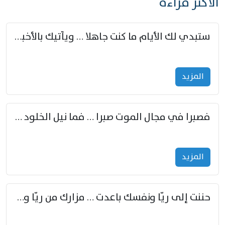
الأكثر قراءة
ستبدي لك الأيام ما كنت جاهلا … ويأتيك بالأخبار من لم تزوّد
المزید
فصبرا في مجال الموت صبرا … فما نيل الخلود بمستطاع
المزید
حننت إلى ريّا ونفسك باعدت … مزارك من ريّا وشعباكما معا