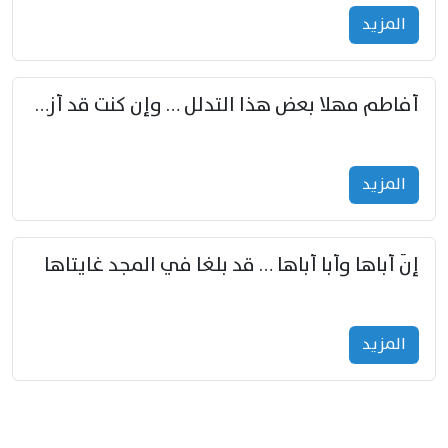
المزید
أفاطم مهلا بعض هذا التدلل … وإن كنت قد أزمعت صرمي فأجملي
المزید
إنّ أباها وأبا أباها … قد بلغا في المجد غايتاها
المزید