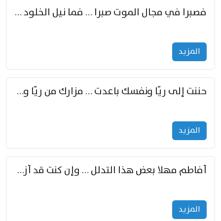
فصبرا في مجال الموت صبرا … فما نيل الخلود بمستطاع
المزید
حننت إلى ريّا ونفسك باعدت … مزارك من ريّا وشعباكما معا
المزید
أفاطم مهلا بعض هذا التدلل … وإن كنت قد أزمعت صرمي فأجملي
المزید