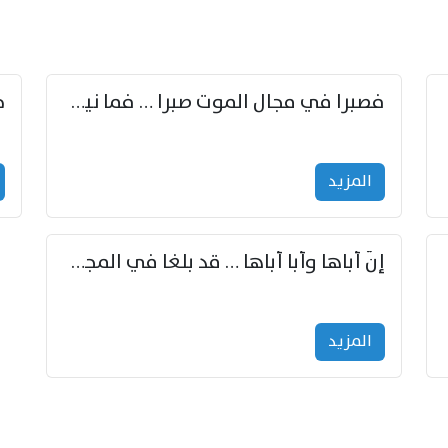
زوّد
فصبرا في مجال الموت صبرا … فما نيل الخلود بمستطاع
المزید
إنّ أباها وأبا أباها … قد بلغا في المجد غايتاها
المزید