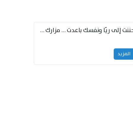
حننت إلى ريّا ونفسك باعدت … مزارك من ريّا وشعباكما معا
المزید