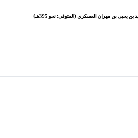
ن يحيى بن مهران العسكري (المتوفى: نحو 395هـ)