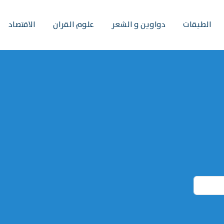
الطبقات
دواوين و الشعر
علوم القران
الاقتصاد