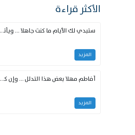
الأكثر قراءة
ستبدي لك الأيام ما كنت جاهلا … ويأتيك بالأخبار من لم ت
المزید
أفاطم مهلا بعض هذا التدلل … وإن كنت قد أزمعت صرمي فأجملي
المزید