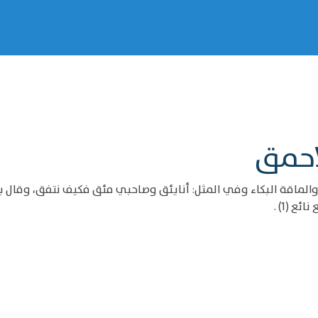
لاحمق
، والماقة البكاء وفي المثل: أنايئق وصاحبي مئق فكيف نتفق، وقال 
 (1) .