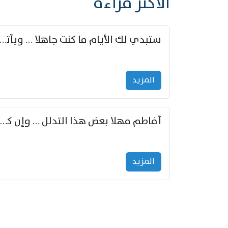
الأكثر قراءة
ستبدي لك الأيام ما كنت جاهلا … ويأتيك بالأخبار من لم ت
المزید
أفاطم مهلا بعض هذا التدلل … وإن كنت قد أزمعت صرمي فأجملي
المزید