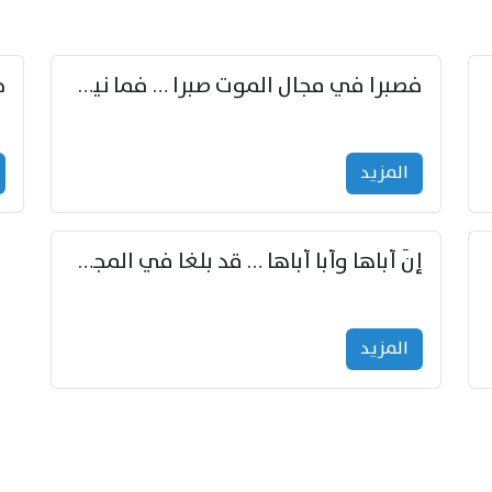
زوّد
فصبرا في مجال الموت صبرا … فما نيل الخلود بمستطاع
المزید
إنّ أباها وأبا أباها … قد بلغا في المجد غايتاها
المزید