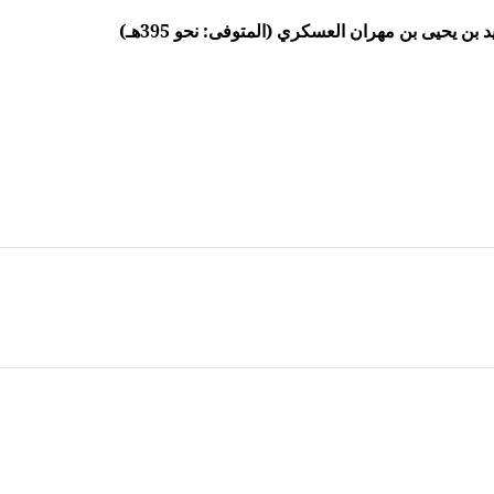
ن يحيى بن مهران العسكري (المتوفى: نحو 395هـ)