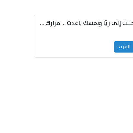
حننت إلى ريّا ونفسك باعدت … مزارك من ريّا وشعباكما معا
المزید