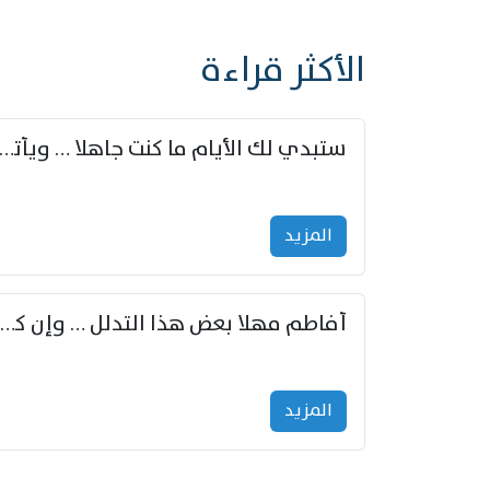
الأكثر قراءة
ستبدي لك الأيام ما كنت جاهلا … ويأتيك بالأخبار من لم ت
المزید
أفاطم مهلا بعض هذا التدلل … وإن كنت قد أزمعت صرمي فأجملي
المزید