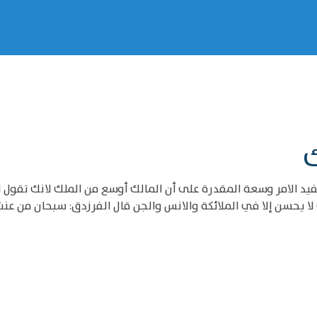
ك
الك يفيد مملوكا، وملكا لا يفيد ذلك ولكنه (3) يفيد الامر وسعة المقدرة على أن المالك أوسع من
ا يحسن إلا في الملائكة والانس والجن قال الفرزدق: سبحان من عنت