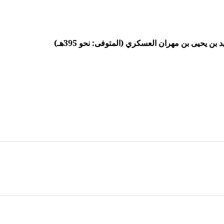
ن يحيى بن مهران العسكري (المتوفى: نحو 395هـ)