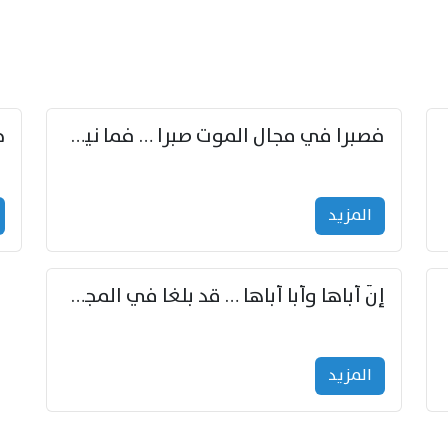
زوّد
فصبرا في مجال الموت صبرا … فما نيل الخلود بمستطاع
المزید
إنّ أباها وأبا أباها … قد بلغا في المجد غايتاها
المزید