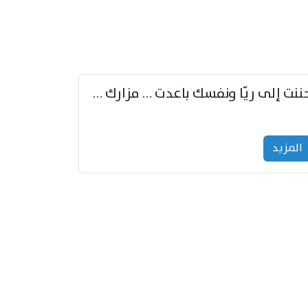
حننت إلى ريّا ونفسك باعدت … مزارك من ريّا وشعباكما معا
المزید