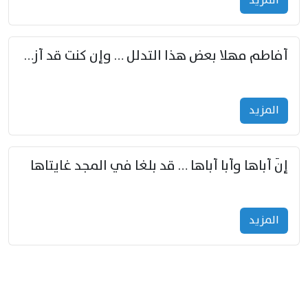
المزید
أفاطم مهلا بعض هذا التدلل … وإن كنت قد أزمعت صرمي فأجملي
المزید
إنّ أباها وأبا أباها … قد بلغا في المجد غايتاها
المزید