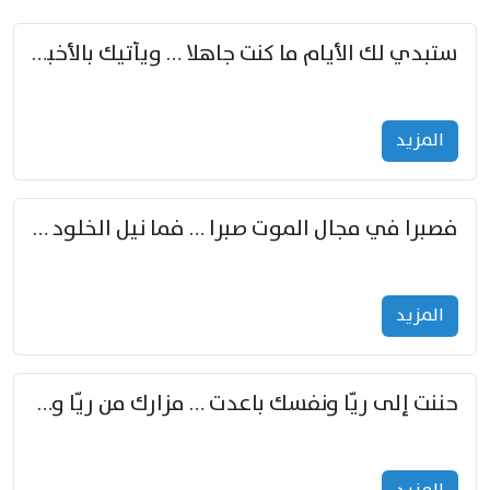
ستبدي لك الأيام ما كنت جاهلا … ويأتيك بالأخبار من لم تزوّد
المزید
فصبرا في مجال الموت صبرا … فما نيل الخلود بمستطاع
المزید
حننت إلى ريّا ونفسك باعدت … مزارك من ريّا وشعباكما معا