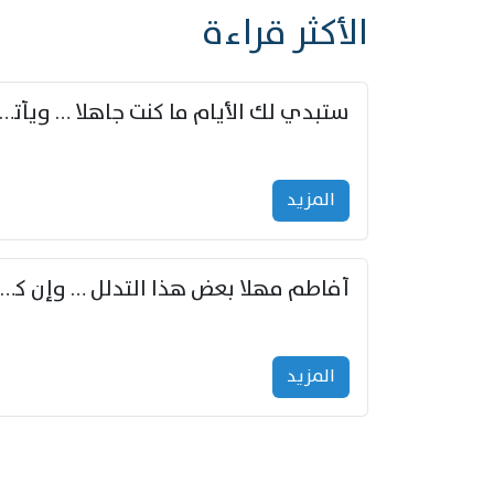
الأكثر قراءة
ستبدي لك الأيام ما كنت جاهلا … ويأتيك بالأخبار من لم ت
المزید
أفاطم مهلا بعض هذا التدلل … وإن كنت قد أزمعت صرمي فأجملي
المزید