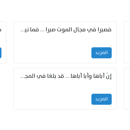
زوّد
فصبرا في مجال الموت صبرا … فما نيل الخلود بمستطاع
المزید
إنّ أباها وأبا أباها … قد بلغا في المجد غايتاها
المزید