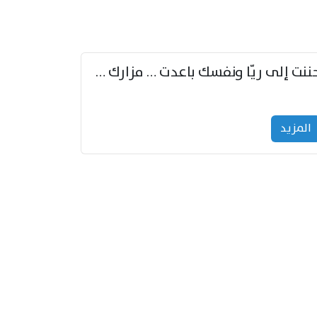
حننت إلى ريّا ونفسك باعدت … مزارك من ريّا وشعباكما معا
المزید