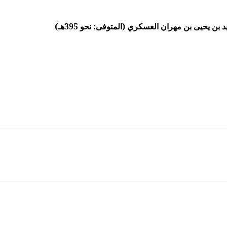
ن يحيى بن مهران العسكري (المتوفى: نحو 395هـ)