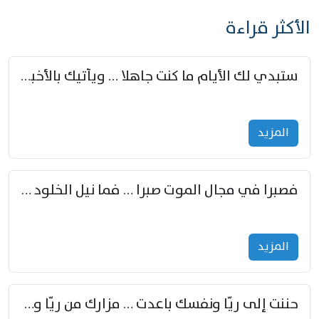
الأكثر قراءة
ستبدي لك الأيام ما كنت جاهلا … ويأتيك بالأخبار من لم تزوّد
المزید
فصبرا في مجال الموت صبرا … فما نيل الخلود بمستطاع
المزید
حننت إلى ريّا ونفسك باعدت … مزارك من ريّا وشعباكما معا