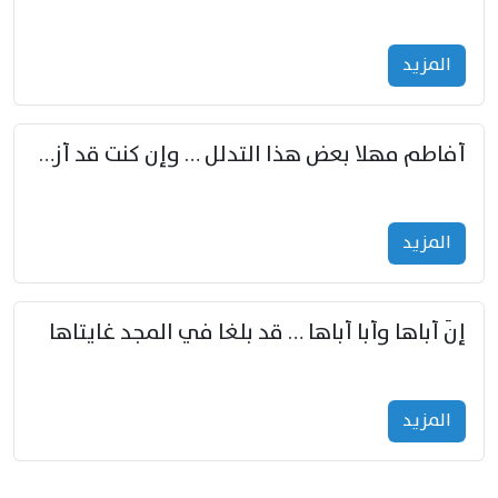
المزید
أفاطم مهلا بعض هذا التدلل … وإن كنت قد أزمعت صرمي فأجملي
المزید
إنّ أباها وأبا أباها … قد بلغا في المجد غايتاها
المزید