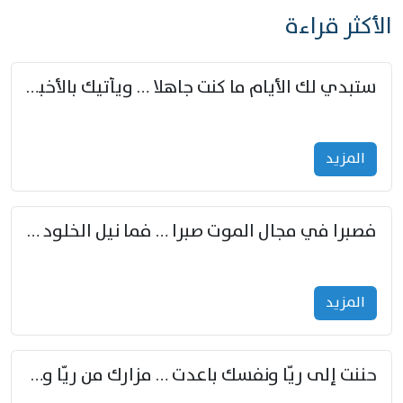
الأكثر قراءة
ستبدي لك الأيام ما كنت جاهلا … ويأتيك بالأخبار من لم تزوّد
المزید
فصبرا في مجال الموت صبرا … فما نيل الخلود بمستطاع
المزید
حننت إلى ريّا ونفسك باعدت … مزارك من ريّا وشعباكما معا