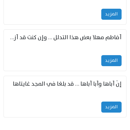
المزید
أفاطم مهلا بعض هذا التدلل … وإن كنت قد أزمعت صرمي فأجملي
المزید
إنّ أباها وأبا أباها … قد بلغا في المجد غايتاها
المزید