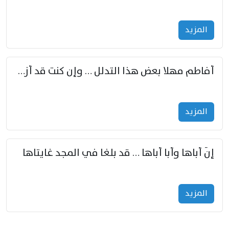
المزید
أفاطم مهلا بعض هذا التدلل … وإن كنت قد أزمعت صرمي فأجملي
المزید
إنّ أباها وأبا أباها … قد بلغا في المجد غايتاها
المزید