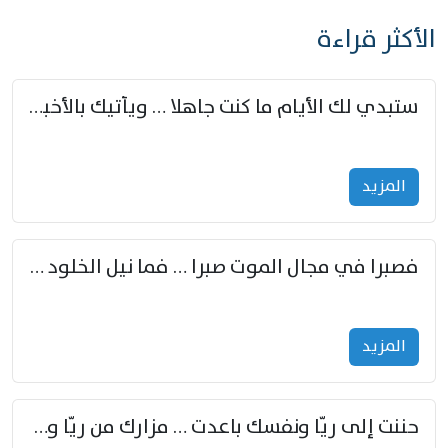
الأكثر قراءة
ستبدي لك الأيام ما كنت جاهلا … ويأتيك بالأخبار من لم تزوّد
المزید
فصبرا في مجال الموت صبرا … فما نيل الخلود بمستطاع
المزید
حننت إلى ريّا ونفسك باعدت … مزارك من ريّا وشعباكما معا