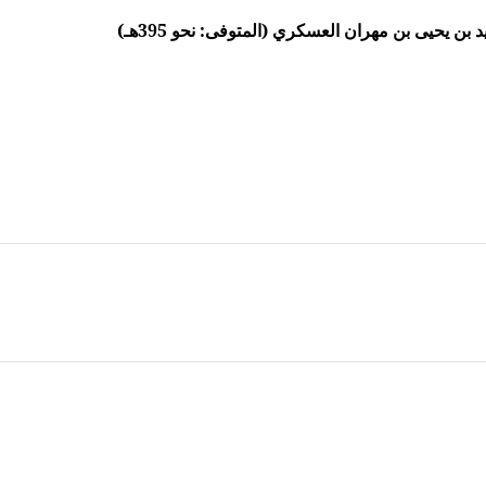
ن يحيى بن مهران العسكري (المتوفى: نحو 395هـ)