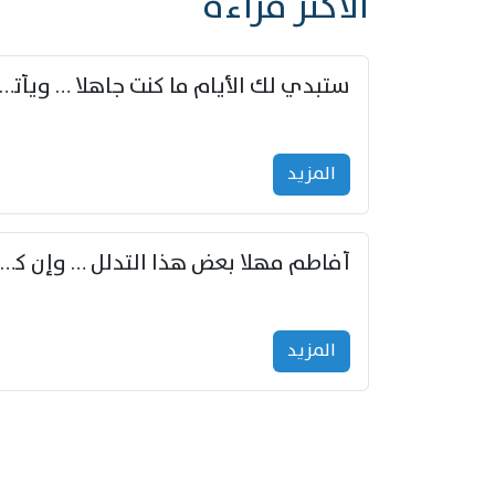
الأكثر قراءة
ستبدي لك الأيام ما كنت جاهلا … ويأتيك بالأخبار من لم ت
المزید
أفاطم مهلا بعض هذا التدلل … وإن كنت قد أزمعت صرمي فأجملي
المزید