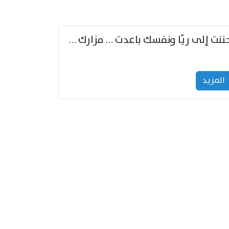
حننت إلى ريّا ونفسك باعدت … مزارك من ريّا وشعباكما معا
المزید