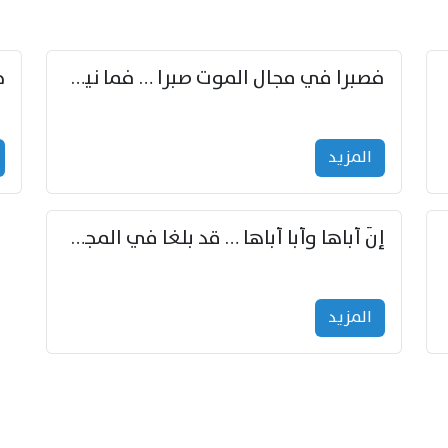
زوّد
فصبرا في مجال الموت صبرا … فما نيل الخلود بمستطاع
المزید
إنّ أباها وأبا أباها … قد بلغا في المجد غايتاها
المزید