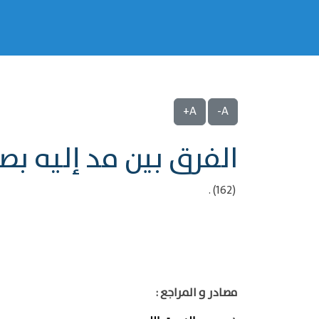
A+
A-
الفرق بين مد إليه ب
(162) .
مصادر و المراجع :