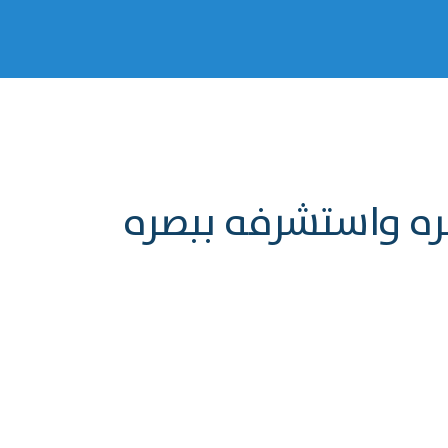
صره واستشرفه ببصره