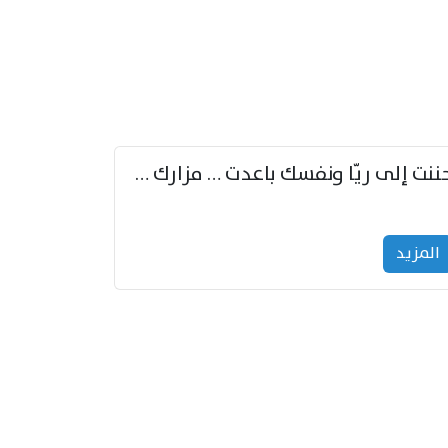
حننت إلى ريّا ونفسك باعدت … مزارك من ريّا وشعباكما معا
المزید