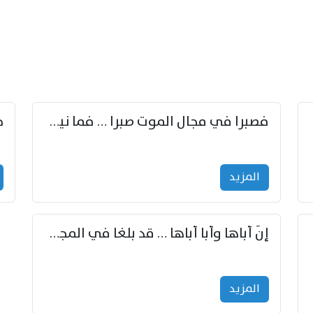
زوّد
فصبرا في مجال الموت صبرا … فما نيل الخلود بمستطاع
المزید
إنّ أباها وأبا أباها … قد بلغا في المجد غايتاها
المزید