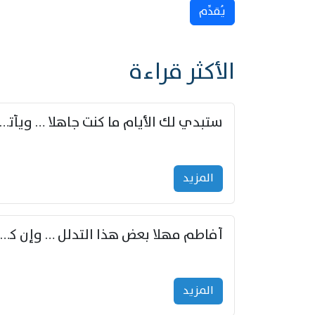
يُقدِّم
الأكثر قراءة
ستبدي لك الأيام ما كنت جاهلا … ويأتيك بالأخبار من لم ت
المزید
أفاطم مهلا بعض هذا التدلل … وإن كنت قد أزمعت صرمي فأجملي
المزید