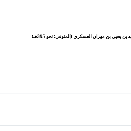
ن يحيى بن مهران العسكري (المتوفى: نحو 395هـ)