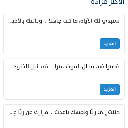
الأكثر قراءة
ستبدي لك الأيام ما كنت جاهلا … ويأتيك بالأخبار من لم تزوّد
المزید
فصبرا في مجال الموت صبرا … فما نيل الخلود بمستطاع
المزید
حننت إلى ريّا ونفسك باعدت … مزارك من ريّا وشعباكما معا