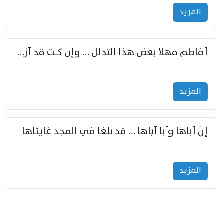
المزید
أفاطم مهلا بعض هذا التدلل … وإن كنت قد أزمعت صرمي فأجملي
المزید
إنّ أباها وأبا أباها … قد بلغا في المجد غايتاها
المزید