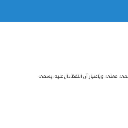
فاد من اللفظ باعتبار أنه [فهم منه: يسمى مفهوما، وباعتبار أنه] (2) قصد منه يسمى: معنى، وباعتبار أن اللفظ دال عليه، يسمى