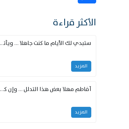
الأكثر قراءة
ستبدي لك الأيام ما كنت جاهلا … ويأتيك بالأخبار من لم ت
المزید
أفاطم مهلا بعض هذا التدلل … وإن كنت قد أزمعت صرمي فأجملي
المزید