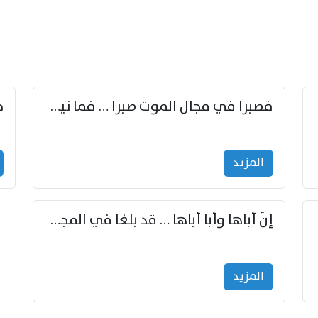
زوّد
فصبرا في مجال الموت صبرا … فما نيل الخلود بمستطاع
المزید
إنّ أباها وأبا أباها … قد بلغا في المجد غايتاها
المزید