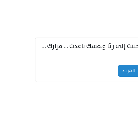
حننت إلى ريّا ونفسك باعدت … مزارك من ريّا وشعباكما معا
المزید