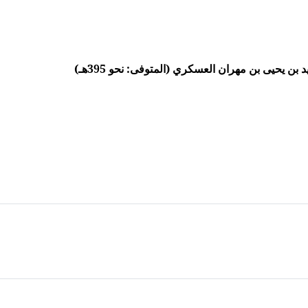
ن يحيى بن مهران العسكري (المتوفى: نحو 395هـ)