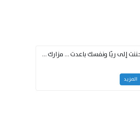
حننت إلى ريّا ونفسك باعدت … مزارك من ريّا وشعباكما معا
المزید