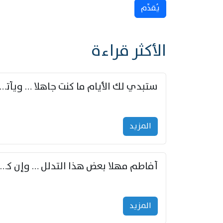
يُقدِّم
الأكثر قراءة
ستبدي لك الأيام ما كنت جاهلا … ويأتيك بالأخبار من لم ت
المزید
أفاطم مهلا بعض هذا التدلل … وإن كنت قد أزمعت صرمي فأجملي
المزید