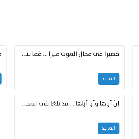
زوّد
فصبرا في مجال الموت صبرا … فما نيل الخلود بمستطاع
المزید
إنّ أباها وأبا أباها … قد بلغا في المجد غايتاها
المزید