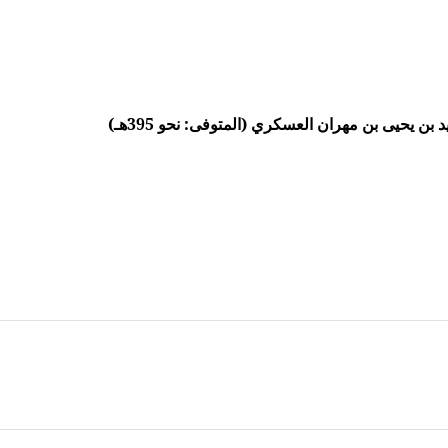
ن يحيى بن مهران العسكري (المتوفى: نحو 395هـ)