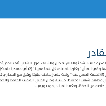
قادر
قدرة على الشئ والعلم به قال والشاهد قول الشاعر: ألي الفض أم
ولا يمكن المحاسبة لهما مع القدرة عليها والعل
الموقوف عليه وقيل هو المتقدر وأنشد: وذي ضغن (3) كففت الضغن عنه * وكنت على إساءته مقيتا 
ال مجاهد: شهيدا وحفيظا حسيبا، وقال الخليل: المقيت الحافظ والح
اجته من الحفظ، وحكى الفراء: يقوت ويقيت.