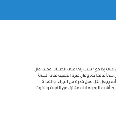
 علي إذا حو * سبت إني على الحساب مقيت قال
م بها وفي القرآن " وكان الله على كل شئ مقيتا " (2) أي مقتدرا على كل شئ عالما به، وقال غيره المقيت على الشئ
وقيل هو المجازي كأنه يجعل لكل فعل قدرة من الجزاء، والقدرة
فيظ أشبه الوجوه لانه مشتق من القوت والقوت