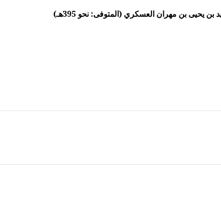
ن يحيى بن مهران العسكري (المتوفى: نحو 395هـ)