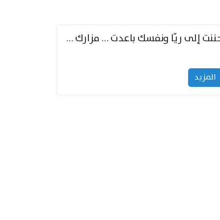
حننت إلى ريّا ونفسك باعدت … مزارك من ريّا وشعباكما معا
المزید