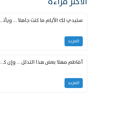
الأكثر قراءة
ستبدي لك الأيام ما كنت جاهلا … ويأتيك بالأخبار من لم ت
المزید
أفاطم مهلا بعض هذا التدلل … وإن كنت قد أزمعت صرمي فأجملي
المزید