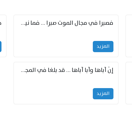
زوّد
فصبرا في مجال الموت صبرا … فما نيل الخلود بمستطاع
المزید
إنّ أباها وأبا أباها … قد بلغا في المجد غايتاها
المزید