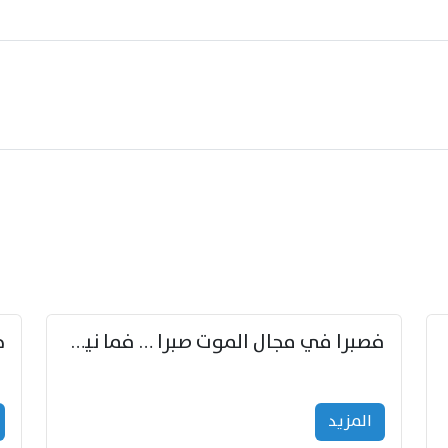
زوّد
فصبرا في مجال الموت صبرا … فما نيل الخلود بمستطاع
المزید