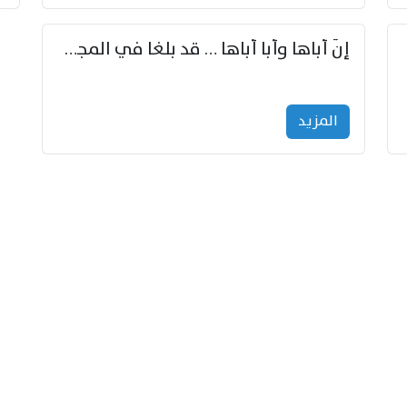
إنّ أباها وأبا أباها … قد بلغا في المجد غايتاها
المزید