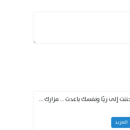
حننت إلى ريّا ونفسك باعدت … مزارك من ريّا وشعباكما معا
المزید