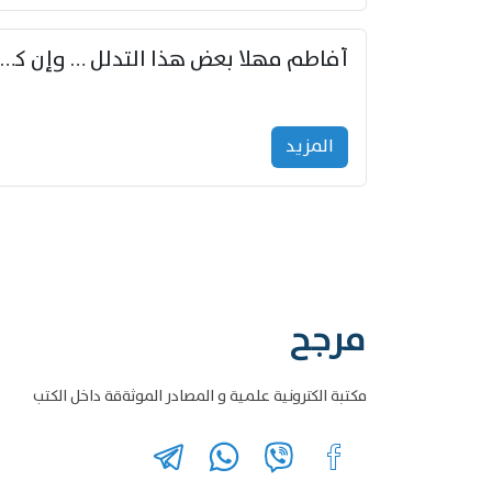
أفاطم مهلا بعض هذا التدلل … وإن كنت قد أزمعت صرمي فأجملي
المزید
مرجح
مكتبة الكترونية علمية و المصادر الموثةقة داخل الكتب