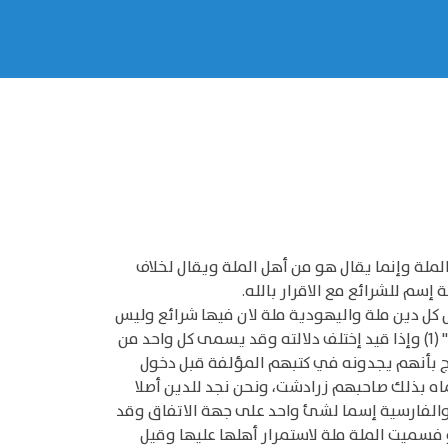
لملة وإنما يقال هو من أهل الملة ويقال لخلاف
إسم للشرائع مع الاقرار بالله.
 كل دين ملة واليهودية ملة لان فيها شرائع وليس
الشرك ملة وإذا أطلق الدين فهو الطاعة العامة التي يجازى عليها بالثواب مثل قوله تعالى " إن الدين عند الله الاسلام " (1) وإذا قيد إختلف دلالته وقد يسمى كل واحد من
تج بأنهم يجدونه في كتبهم المؤلفة قبل دخول
ه بذلك صاحبهم زرادشت، ونحن نجد للدين أصلا
 والفارسية إسما لشئ واحد على جهة الاتفاق وقد
فسميت الملة ملة لاستمرار أهلها عليها وقيل