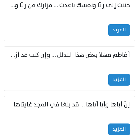
حننت إلى ريّا ونفسك باعدت … مزارك من ريّا وشعباكما معا
المزید
أفاطم مهلا بعض هذا التدلل … وإن كنت قد أزمعت صرمي فأجملي
المزید
إنّ أباها وأبا أباها … قد بلغا في المجد غايتاها
المزید