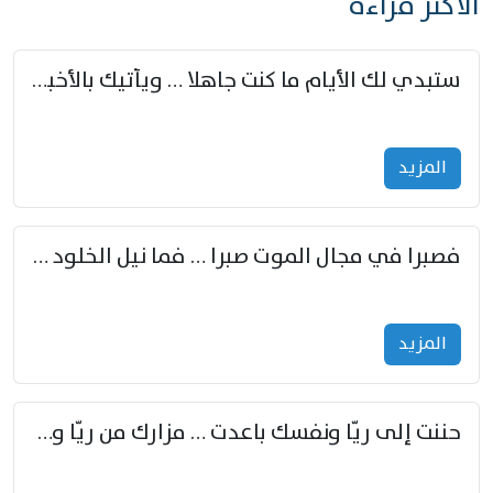
الأكثر قراءة
ستبدي لك الأيام ما كنت جاهلا … ويأتيك بالأخبار من لم تزوّد
المزید
فصبرا في مجال الموت صبرا … فما نيل الخلود بمستطاع
المزید
حننت إلى ريّا ونفسك باعدت … مزارك من ريّا وشعباكما معا