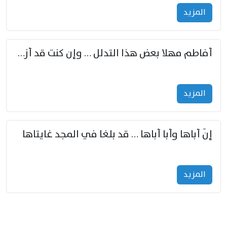
المزید
أفاطم مهلا بعض هذا التدلل … وإن كنت قد أزمعت صرمي فأجملي
المزید
إنّ أباها وأبا أباها … قد بلغا في المجد غايتاها
المزید